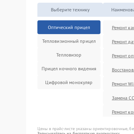
Выберите технику
Наименова
Оптический прицел
Ремонт ка
Тепловизионный прицел
Ремонт да
Тепловизор
Ремонт оп
Прицел ночного видения
Восстанов
Цифровой монокуляр
Ремонт Wi
Замена C
Ремонт ко
Замена ак
Цены в прайс-листе указаны ориентировочные, без
Записывайтесь на бесплатную диагностику.