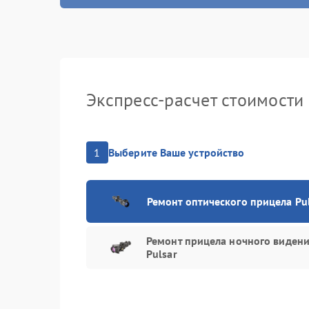
Ремонт ра
Замена ко
Ремонт це
Экспресс-расчет стоимости
Замена ми
Замена ди
1
Выберите Ваше устройство
Замена об
характери
Ремонт оптического прицела Pu
Ремонт пл
Ремонт прицела ночного виден
(восстано
Pulsar
Восстанов
влаги