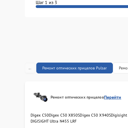
Шаг 1 из 3
Замена ш
←
Ремонт оптических прицелов Pulsar
Ремо
Перейти
Ремонт оптических прицелов
Digex C50
Digex C50 X850S
Digex C50 X940S
Digisigh
DIGISIGHT Ultra N455 LRF