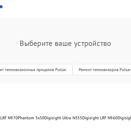
им контроллера
50 мин
1 год
Выберите ваше устройство
нт тепловизионных прицелов Pulsar
Ремонт тепловизоров Pulsar
t LRF N970
Phantom 3x50
Digisight Ultra N355
Digisight LRF N960
Digisi