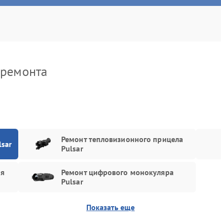
зъема
90 мин
2 года
рпуса
30 мин
2 года
пи питания
60 мин
2 года
 ремонта
кросхемы усилителя
40 мин
1 год
сплея (экрана)
80 мин
1 год
ъективов с улучшением
80 мин
2 года
стик
Ремонт тепловизионного прицела
lsar
Pulsar
аты управления
80 мин
3 года
ия
Ремонт цифрового монокуляра
вление)
Pulsar
ление после попадания
30 мин
1 год
Показать еще