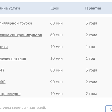
ние услуги
Срок
Гарантия
пиллярной трубки
60 мин
3 года
тчика синхроимпульсов
60 мин
2 года
тики
40 мин
1 год
ление питания
30 мин
1 год
-Fi
80 мин
3 года
ORE
90 мин
2 года
нтроллеров
40 мин
2 года
кумулятора
100 мин
2 года
 учета стоимости запчастей.