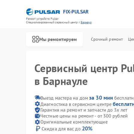
FIX-PULSAR
Ремонт устройств Pulsar
Специализированный cервисный центр г.
Барнаул
Мы ремонтируем
Срочный ремонт
Це
Сервисный центр Pu
в Барнауле
за 30 мин
Выезд мастера на дом
бесплатн
бесплат
Диагностика в сервисном центре
Ремонт оптических прицелов Pulsar
Ремонт тепловизионных прицелов Pulsar
Ремонт прицелов ночного видения Pulsar
Ремонт цифровых монокуляров Pulsar
Гарантия на ремонт и запчасти до 3х лет
Честные цены на ремонт - от 300 рублей
Оригинальные комплектующие
20%
Скидка для вас до