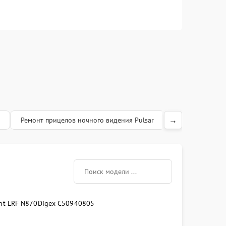
Заказать
650 рублей
→
Ремонт прицелов ночного видения Pulsar
Ремонт цифровы
ght LRF N870
Digex C50
940
805